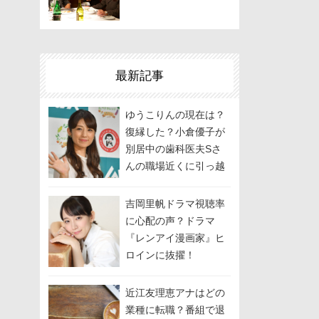
最新記事
ゆうこりんの現在は？
復縁した？小倉優子が
別居中の歯科医夫Sさ
んの職場近くに引っ越
しして関係修復を模
索？
吉岡里帆ドラマ視聴率
に心配の声？ドラマ
『レンアイ漫画家』ヒ
ロインに抜擢！
近江友理恵アナはどの
業種に転職？番組で退