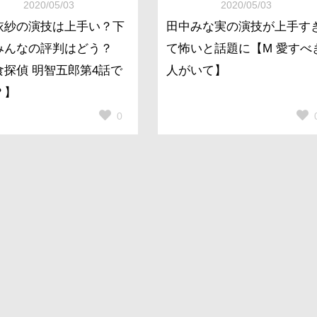
2020/05/03
2020/05/03
依紗の演技は上手い？下
田中みな実の演技が上手す
みんなの評判はどう？
て怖いと話題に【M 愛すべ
食探偵 明智五郎第4話で
人がいて】
？】
0