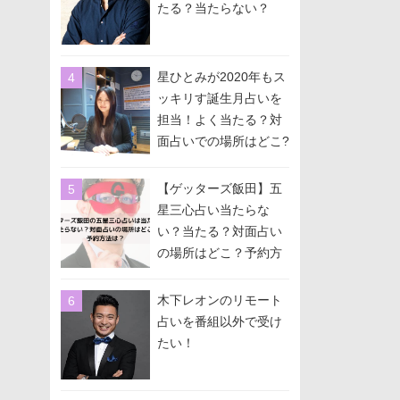
たる？当たらない？
星ひとみが2020年もス
ッキリす誕生月占いを
担当！よく当たる？対
面占いでの場所はどこ?
予約方法は？
【ゲッターズ飯田】五
星三心占い当たらな
い？当たる？対面占い
の場所はどこ？予約方
法は？
木下レオンのリモート
占いを番組以外で受け
たい！