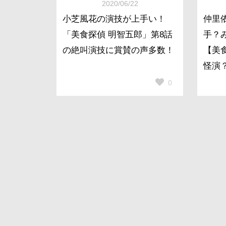
2020/06/22
小芝風花の演技が上手い！
仲里
「美食探偵 明智五郎」第8話
手？
の絶叫演技に賞賛の声多数！
【美
怪演
0