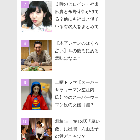
３時のヒロイン・福田
麻貴と永野芽郁が似て
る？他にも福田と似て
いる有名人をまとめて
みた！
【木下レオンのほくろ
占い】耳の後ろにある
意味はなに？
土曜ドラマ【スーパー
サラリーマン左江内
氏】でのスーパーウー
マン役の女優は誰？
相棒15 第12話「臭い
飯」に出演 入山法子
の役どころは？