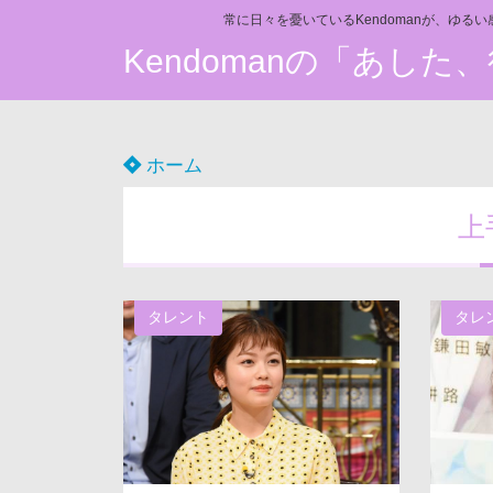
常に日々を憂いているKendomanが、ゆる
Kendomanの「あし
ホーム
上
タレント
タレ