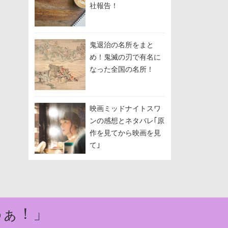
社報告！
鬼退治の名所をまと
め！鬼滅の刃で有名に
なった全国の名所！
映画ミッドナイトスワ
ンの感想とネタバレ｢原
作を見てから映画を見
て｣
わぁ！」