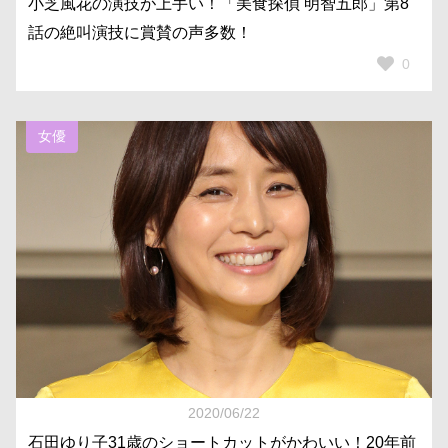
小芝風花の演技が上手い！「美食探偵 明智五郎」第8
話の絶叫演技に賞賛の声多数！
0
女優
2020/06/22
石田ゆり子31歳のショートカットがかわいい！20年前