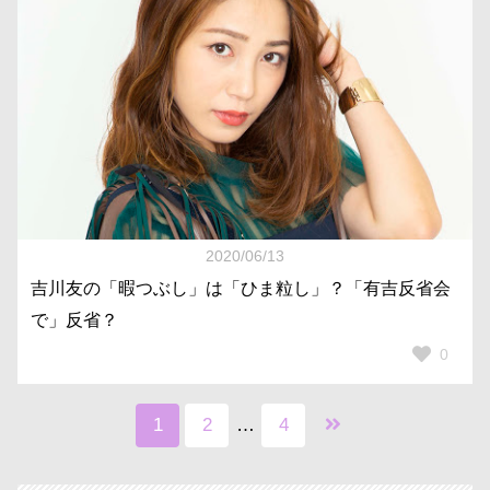
2020/06/13
吉川友の「暇つぶし」は「ひま粒し」？「有吉反省会
で」反省？
0
1
2
…
4