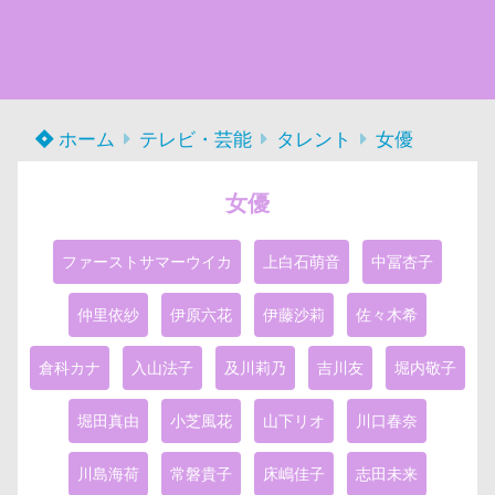
ホーム
テレビ・芸能
タレント
女優
女優
ファーストサマーウイカ
上白石萌音
中冨杏子
仲里依紗
伊原六花
伊藤沙莉
佐々木希
倉科カナ
入山法子
及川莉乃
吉川友
堀内敬子
堀田真由
小芝風花
山下リオ
川口春奈
川島海荷
常磐貴子
床嶋佳子
志田未来