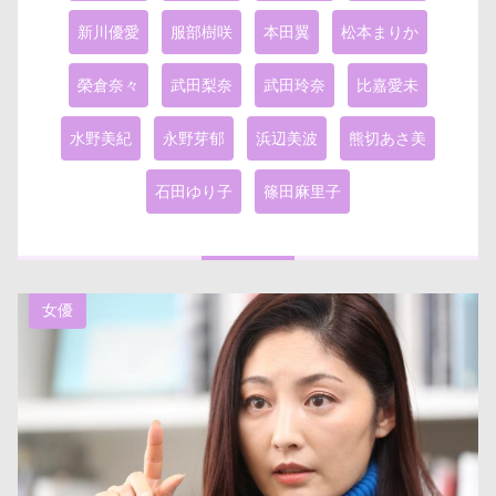
新川優愛
服部樹咲
本田翼
松本まりか
榮倉奈々
武田梨奈
武田玲奈
比嘉愛未
水野美紀
永野芽郁
浜辺美波
熊切あさ美
石田ゆり子
篠田麻里子
女優