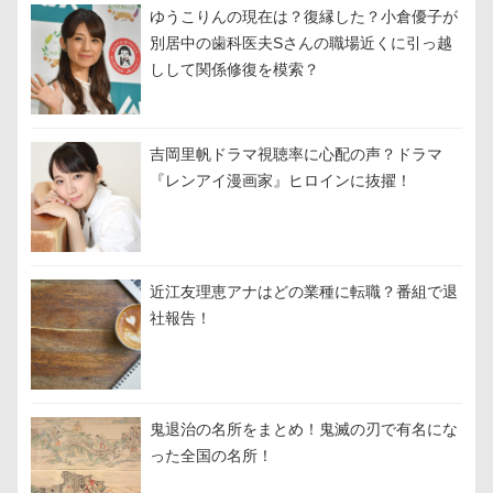
ゆうこりんの現在は？復縁した？小倉優子が
別居中の歯科医夫Sさんの職場近くに引っ越
しして関係修復を模索？
吉岡里帆ドラマ視聴率に心配の声？ドラマ
『レンアイ漫画家』ヒロインに抜擢！
近江友理恵アナはどの業種に転職？番組で退
社報告！
鬼退治の名所をまとめ！鬼滅の刃で有名にな
った全国の名所！