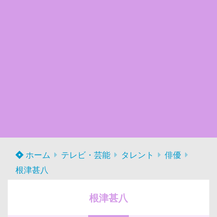
ホーム
テレビ・芸能
タレント
俳優
根津甚八
根津甚八