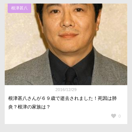
根津甚八
2016/12/29
根津甚八さんが６９歳で逝去されました！死因は肺
炎？根津の家族は？
0