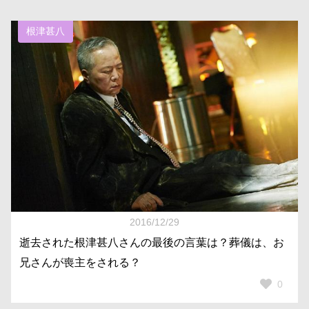
根津甚八
2016/12/29
逝去された根津甚八さんの最後の言葉は？葬儀は、お
兄さんが喪主をされる？
0