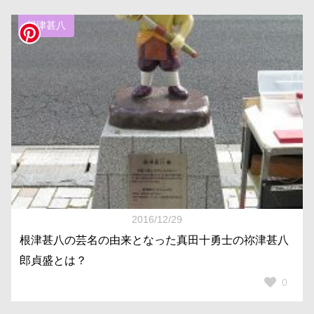
根津甚八
2016/12/29
根津甚八の芸名の由来となった真田十勇士の祢津甚八
郎貞盛とは？
0