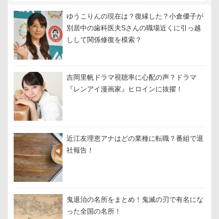
ゆうこりんの現在は？復縁した？小倉優子が
別居中の歯科医夫Sさんの職場近くに引っ越
しして関係修復を模索？
吉岡里帆ドラマ視聴率に心配の声？ドラマ
『レンアイ漫画家』ヒロインに抜擢！
近江友理恵アナはどの業種に転職？番組で退
社報告！
鬼退治の名所をまとめ！鬼滅の刃で有名にな
った全国の名所！