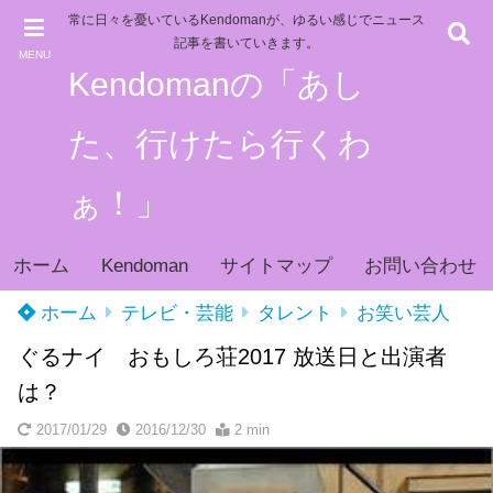
常に日々を憂いているKendomanが、ゆるい感じでニュース
記事を書いていきます。
MENU
Kendomanの「あし
た、行けたら行くわ
ぁ！」
ホーム
Kendoman
サイトマップ
お問い合わせ
ホーム
テレビ・芸能
タレント
お笑い芸人
ぐるナイ おもしろ荘2017 放送日と出演者
は？
2017/01/29
2016/12/30
2 min