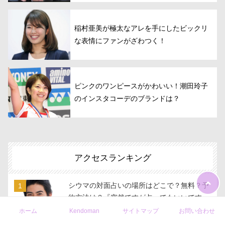
稲村亜美が極太なアレを手にしたビックリ
な表情にファンがざわつく！
ピンクのワンピースがかわいい！潮田玲子
のインスタコーデのブランドは？
アクセスランキング
シウマの対面占いの場所はどこで？無料？予
約方法は？『突然ですが占ってもいいです
か？』に出演
ホーム
Kendoman
サイトマップ
お問い合わせ