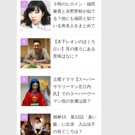
３時のヒロイン・福田
麻貴と永野芽郁が似て
る？他にも福田と似て
いる有名人をまとめて
みた！
【木下レオンのほくろ
占い】耳の後ろにある
意味はなに？
土曜ドラマ【スーパー
サラリーマン左江内
氏】でのスーパーウー
マン役の女優は誰？
相棒15 第12話「臭い
飯」に出演 入山法子
の役どころは？