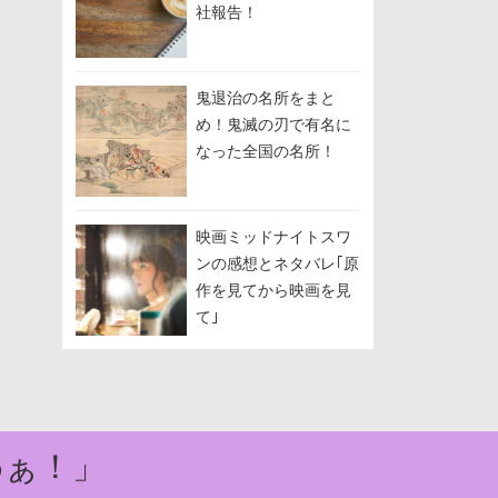
社報告！
鬼退治の名所をまと
め！鬼滅の刃で有名に
なった全国の名所！
映画ミッドナイトスワ
ンの感想とネタバレ｢原
作を見てから映画を見
て｣
わぁ！」