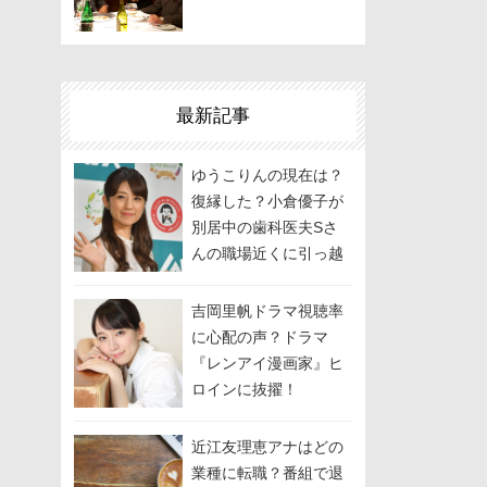
最新記事
ゆうこりんの現在は？
復縁した？小倉優子が
別居中の歯科医夫Sさ
んの職場近くに引っ越
しして関係修復を模
索？
吉岡里帆ドラマ視聴率
に心配の声？ドラマ
『レンアイ漫画家』ヒ
ロインに抜擢！
近江友理恵アナはどの
業種に転職？番組で退