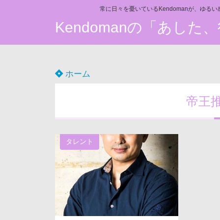
常に日々を憂いているKendomanが、ゆる
Kendomanの「あし
ホーム
帝王
タレント