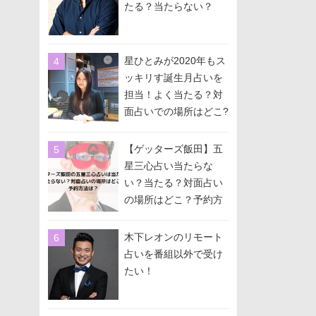
たる？当たらない？
星ひとみが2020年もス
ッキリす誕生月占いを
担当！よく当たる？対
面占いでの場所はどこ?
予約方法は？
【ゲッターズ飯田】五
星三心占い当たらな
い？当たる？対面占い
の場所はどこ？予約方
法は？
木下レオンのリモート
占いを番組以外で受け
たい！