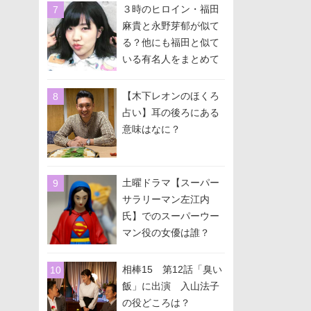
３時のヒロイン・福田
麻貴と永野芽郁が似て
る？他にも福田と似て
いる有名人をまとめて
みた！
【木下レオンのほくろ
占い】耳の後ろにある
意味はなに？
土曜ドラマ【スーパー
サラリーマン左江内
氏】でのスーパーウー
マン役の女優は誰？
相棒15 第12話「臭い
飯」に出演 入山法子
の役どころは？