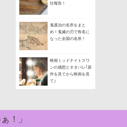
社報告！
鬼退治の名所をまと
め！鬼滅の刃で有名に
なった全国の名所！
映画ミッドナイトスワ
ンの感想とネタバレ｢原
作を見てから映画を見
て｣
わぁ！」