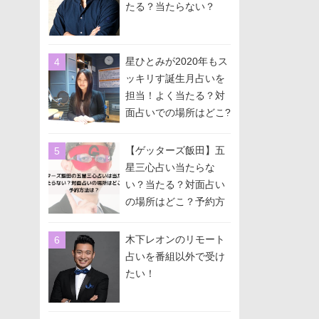
たる？当たらない？
星ひとみが2020年もス
ッキリす誕生月占いを
担当！よく当たる？対
面占いでの場所はどこ?
予約方法は？
【ゲッターズ飯田】五
星三心占い当たらな
い？当たる？対面占い
の場所はどこ？予約方
法は？
木下レオンのリモート
占いを番組以外で受け
たい！