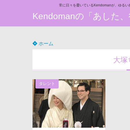
常に日々を憂いているKendomanが、ゆる
Kendomanの「あし
ホーム
大塚
タレント