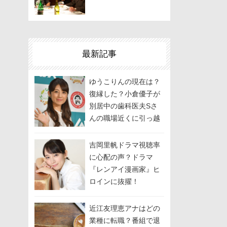
最新記事
ゆうこりんの現在は？
復縁した？小倉優子が
別居中の歯科医夫Sさ
んの職場近くに引っ越
しして関係修復を模
索？
吉岡里帆ドラマ視聴率
に心配の声？ドラマ
『レンアイ漫画家』ヒ
ロインに抜擢！
近江友理恵アナはどの
業種に転職？番組で退