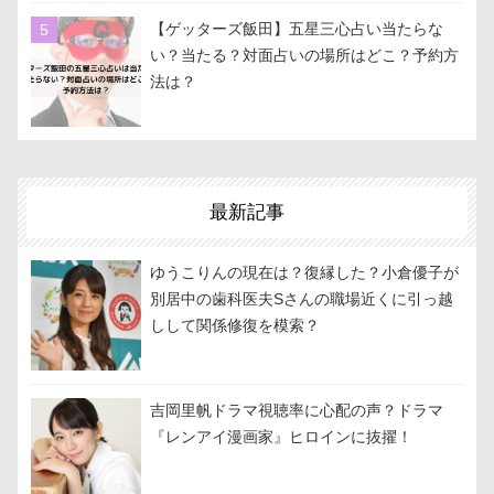
【ゲッターズ飯田】五星三心占い当たらな
い？当たる？対面占いの場所はどこ？予約方
法は？
最新記事
ゆうこりんの現在は？復縁した？小倉優子が
別居中の歯科医夫Sさんの職場近くに引っ越
しして関係修復を模索？
吉岡里帆ドラマ視聴率に心配の声？ドラマ
『レンアイ漫画家』ヒロインに抜擢！