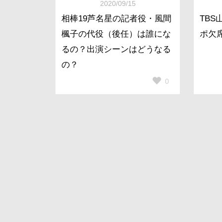
2020/09/15
相棒19芦名星の記者役・風間
TB
楓子の代役（後任）は誰にな
ポ欠
るの？出演シーンはどうなる
の？
0