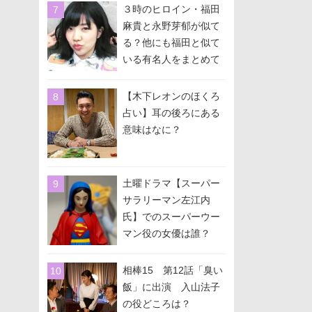
３時のヒロイン・福田
麻貴と永野芽郁が似て
る？他にも福田と似て
いる有名人をまとめて
みた！
【木下レオンのほくろ
占い】耳の後ろにある
意味はなに？
土曜ドラマ【スーパー
サラリーマン左江内
氏】でのスーパーウー
マン役の女優は誰？
相棒15 第12話「臭い
飯」に出演 入山法子
の役どころは？