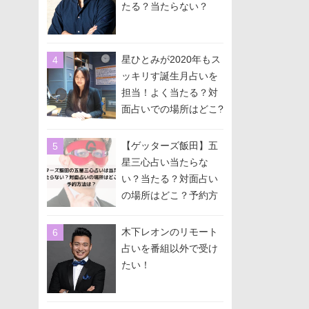
たる？当たらない？
星ひとみが2020年もス
ッキリす誕生月占いを
担当！よく当たる？対
面占いでの場所はどこ?
予約方法は？
【ゲッターズ飯田】五
星三心占い当たらな
い？当たる？対面占い
の場所はどこ？予約方
法は？
木下レオンのリモート
占いを番組以外で受け
たい！