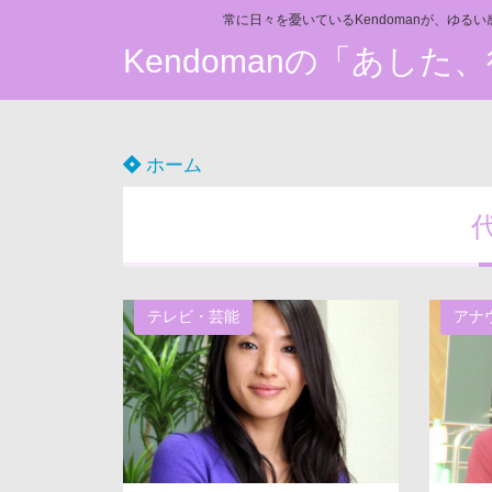
常に日々を憂いているKendomanが、ゆる
Kendomanの「あし
ホーム
テレビ・芸能
アナ