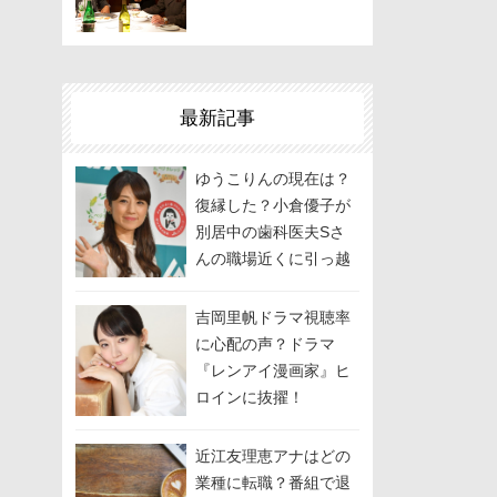
最新記事
ゆうこりんの現在は？
復縁した？小倉優子が
別居中の歯科医夫Sさ
んの職場近くに引っ越
しして関係修復を模
索？
吉岡里帆ドラマ視聴率
に心配の声？ドラマ
『レンアイ漫画家』ヒ
ロインに抜擢！
近江友理恵アナはどの
業種に転職？番組で退