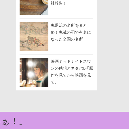
社報告！
鬼退治の名所をまと
め！鬼滅の刃で有名に
なった全国の名所！
映画ミッドナイトスワ
ンの感想とネタバレ｢原
作を見てから映画を見
て｣
わぁ！」