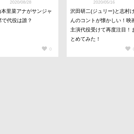
2020/08/28
2020/05/16
S山本里菜アナがサンジャ
沢田研二(ジュリー)と志村
席で代役は誰？
んのコントが懐かしい！映
主演代役受けて再度注目！
とめてみた！
0