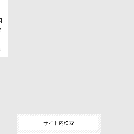
け
画
ま
0
サイト内検索