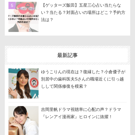
【ゲッターズ飯田】五星三心占い当たらな
い？当たる？対面占いの場所はどこ？予約方
法は？
最新記事
ゆうこりんの現在は？復縁した？小倉優子が
別居中の歯科医夫Sさんの職場近くに引っ越
しして関係修復を模索？
吉岡里帆ドラマ視聴率に心配の声？ドラマ
『レンアイ漫画家』ヒロインに抜擢！