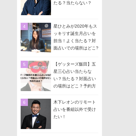
たる？当たらない？
星ひとみが2020年もス
ッキリす誕生月占いを
担当！よく当たる？対
面占いでの場所はどこ?
予約方法は？
【ゲッターズ飯田】五
星三心占い当たらな
い？当たる？対面占い
の場所はどこ？予約方
法は？
木下レオンのリモート
占いを番組以外で受け
たい！