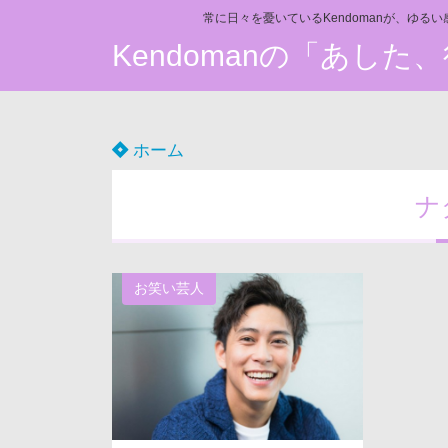
常に日々を憂いているKendomanが、ゆる
Kendomanの「あし
ホーム
ナ
お笑い芸人