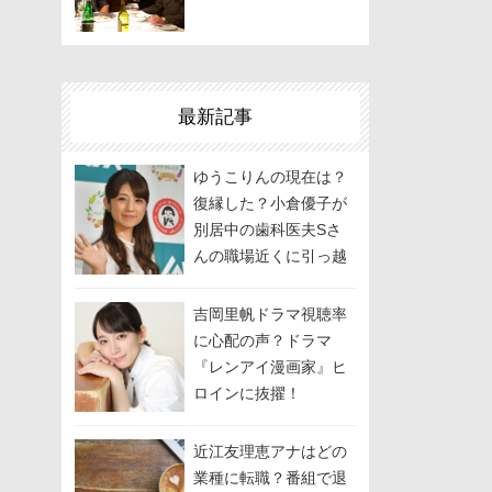
最新記事
ゆうこりんの現在は？
復縁した？小倉優子が
別居中の歯科医夫Sさ
んの職場近くに引っ越
しして関係修復を模
索？
吉岡里帆ドラマ視聴率
に心配の声？ドラマ
『レンアイ漫画家』ヒ
ロインに抜擢！
近江友理恵アナはどの
業種に転職？番組で退