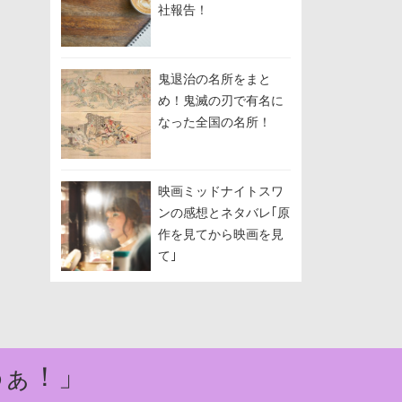
社報告！
鬼退治の名所をまと
め！鬼滅の刃で有名に
なった全国の名所！
映画ミッドナイトスワ
ンの感想とネタバレ｢原
作を見てから映画を見
て｣
わぁ！」