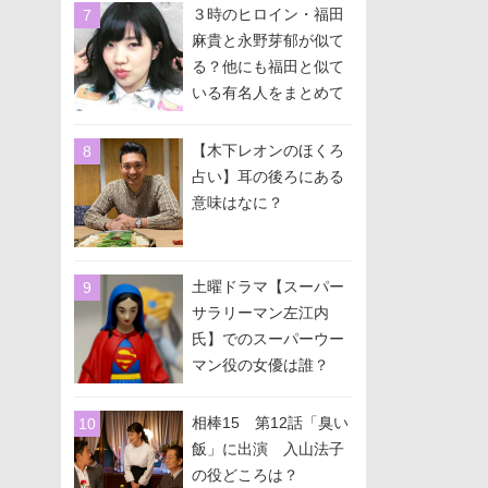
３時のヒロイン・福田
麻貴と永野芽郁が似て
る？他にも福田と似て
いる有名人をまとめて
みた！
【木下レオンのほくろ
占い】耳の後ろにある
意味はなに？
土曜ドラマ【スーパー
サラリーマン左江内
氏】でのスーパーウー
マン役の女優は誰？
相棒15 第12話「臭い
飯」に出演 入山法子
の役どころは？