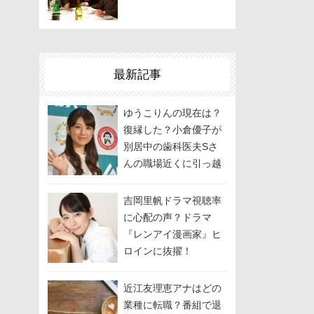
最新記事
ゆうこりんの現在は？
復縁した？小倉優子が
別居中の歯科医夫Sさ
んの職場近くに引っ越
しして関係修復を模
索？
吉岡里帆ドラマ視聴率
に心配の声？ドラマ
『レンアイ漫画家』ヒ
ロインに抜擢！
近江友理恵アナはどの
業種に転職？番組で退