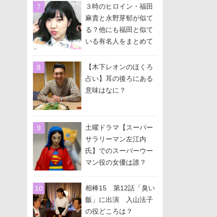
３時のヒロイン・福田
麻貴と永野芽郁が似て
る？他にも福田と似て
いる有名人をまとめて
みた！
【木下レオンのほくろ
占い】耳の後ろにある
意味はなに？
土曜ドラマ【スーパー
サラリーマン左江内
氏】でのスーパーウー
マン役の女優は誰？
相棒15 第12話「臭い
飯」に出演 入山法子
の役どころは？