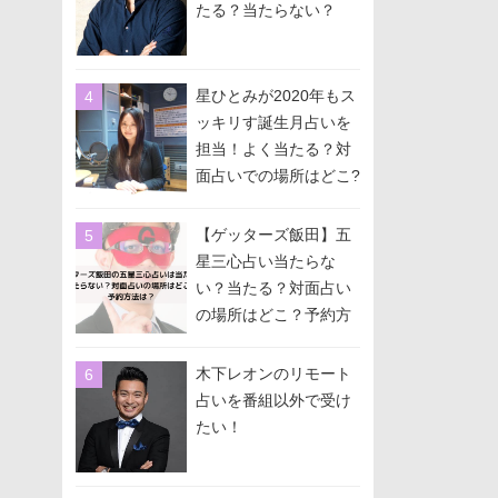
たる？当たらない？
星ひとみが2020年もス
ッキリす誕生月占いを
担当！よく当たる？対
面占いでの場所はどこ?
予約方法は？
【ゲッターズ飯田】五
星三心占い当たらな
い？当たる？対面占い
の場所はどこ？予約方
法は？
木下レオンのリモート
占いを番組以外で受け
たい！