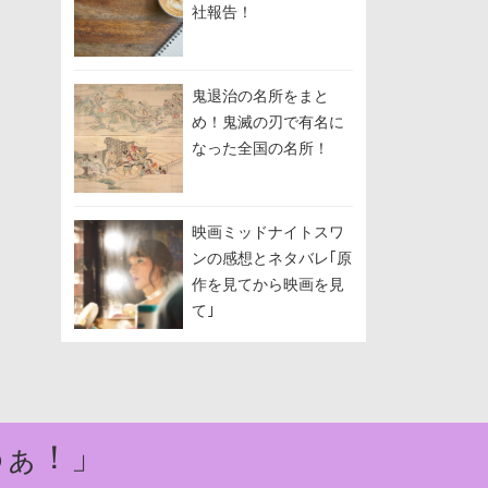
社報告！
鬼退治の名所をまと
め！鬼滅の刃で有名に
なった全国の名所！
映画ミッドナイトスワ
ンの感想とネタバレ｢原
作を見てから映画を見
て｣
わぁ！」