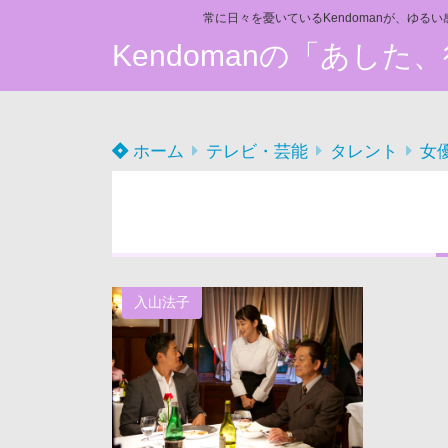
常に日々を憂いているKendomanが、ゆる
Kendomanの「あし
ホーム
テレビ・芸能
タレント
女
入山法子