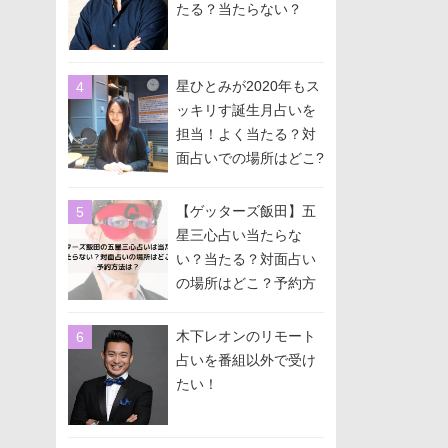
たる？当たらない？
星ひとみが2020年もス
ッキリす誕生月占いを
担当！よく当たる？対
面占いでの場所はどこ?
予約方法は？
【ゲッターズ飯田】五
星三心占い当たらな
い？当たる？対面占い
の場所はどこ？予約方
法は？
木下レオンのリモート
占いを番組以外で受け
たい！