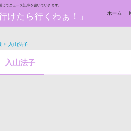
い感じでニュース記事を書いていきます。
ホーム
た、行けたら行くわぁ！」
優
入山法子
入山法子