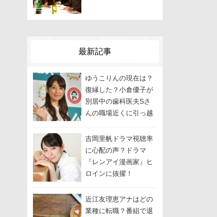
最新記事
ゆうこりんの現在は？
復縁した？小倉優子が
別居中の歯科医夫Sさ
んの職場近くに引っ越
しして関係修復を模
索？
吉岡里帆ドラマ視聴率
に心配の声？ドラマ
『レンアイ漫画家』ヒ
ロインに抜擢！
近江友理恵アナはどの
業種に転職？番組で退