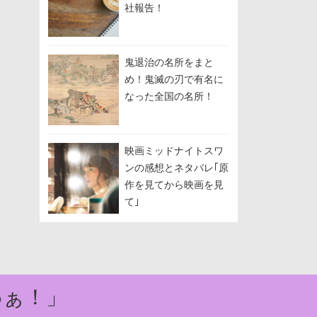
社報告！
鬼退治の名所をまと
め！鬼滅の刃で有名に
なった全国の名所！
映画ミッドナイトスワ
ンの感想とネタバレ｢原
作を見てから映画を見
て｣
わぁ！」