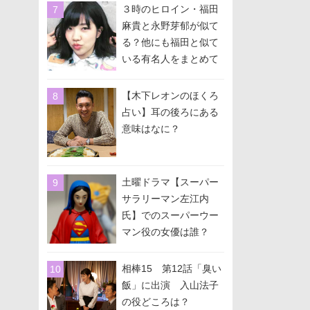
３時のヒロイン・福田
麻貴と永野芽郁が似て
る？他にも福田と似て
いる有名人をまとめて
みた！
【木下レオンのほくろ
占い】耳の後ろにある
意味はなに？
土曜ドラマ【スーパー
サラリーマン左江内
氏】でのスーパーウー
マン役の女優は誰？
相棒15 第12話「臭い
飯」に出演 入山法子
の役どころは？