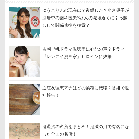
ゆうこりんの現在は？復縁した？小倉優子が
別居中の歯科医夫Sさんの職場近くに引っ越
しして関係修復を模索？
吉岡里帆ドラマ視聴率に心配の声？ドラマ
『レンアイ漫画家』ヒロインに抜擢！
近江友理恵アナはどの業種に転職？番組で退
社報告！
鬼退治の名所をまとめ！鬼滅の刃で有名にな
った全国の名所！