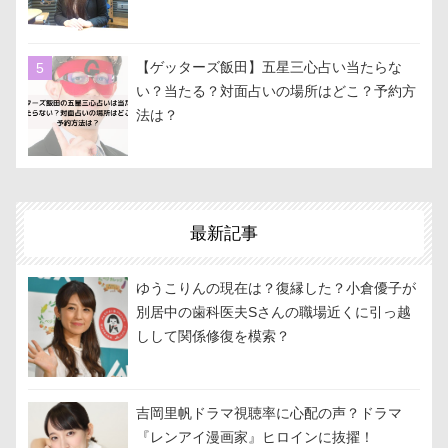
【ゲッターズ飯田】五星三心占い当たらな
い？当たる？対面占いの場所はどこ？予約方
法は？
最新記事
ゆうこりんの現在は？復縁した？小倉優子が
別居中の歯科医夫Sさんの職場近くに引っ越
しして関係修復を模索？
吉岡里帆ドラマ視聴率に心配の声？ドラマ
『レンアイ漫画家』ヒロインに抜擢！