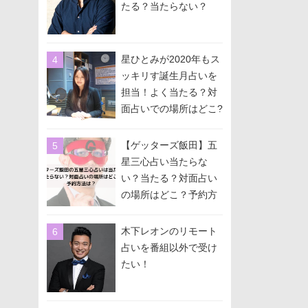
たる？当たらない？
星ひとみが2020年もス
ッキリす誕生月占いを
担当！よく当たる？対
面占いでの場所はどこ?
予約方法は？
【ゲッターズ飯田】五
星三心占い当たらな
い？当たる？対面占い
の場所はどこ？予約方
法は？
木下レオンのリモート
占いを番組以外で受け
たい！