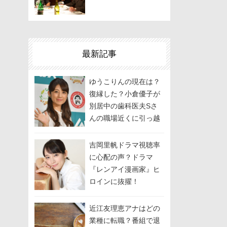
最新記事
ゆうこりんの現在は？
復縁した？小倉優子が
別居中の歯科医夫Sさ
んの職場近くに引っ越
しして関係修復を模
索？
吉岡里帆ドラマ視聴率
に心配の声？ドラマ
『レンアイ漫画家』ヒ
ロインに抜擢！
近江友理恵アナはどの
業種に転職？番組で退