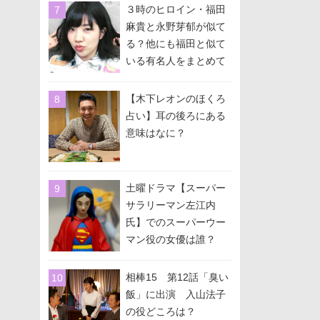
３時のヒロイン・福田
麻貴と永野芽郁が似て
る？他にも福田と似て
いる有名人をまとめて
みた！
【木下レオンのほくろ
占い】耳の後ろにある
意味はなに？
土曜ドラマ【スーパー
サラリーマン左江内
氏】でのスーパーウー
マン役の女優は誰？
相棒15 第12話「臭い
飯」に出演 入山法子
の役どころは？