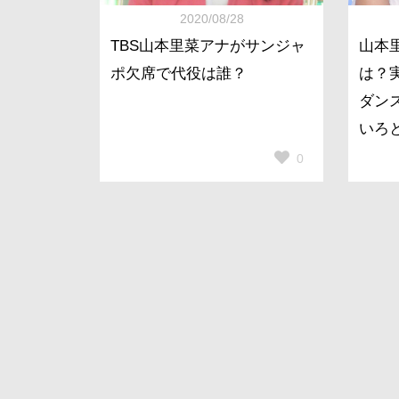
2020/08/28
TBS山本里菜アナがサンジャ
山本
ポ欠席で代役は誰？
は？
ダン
いろ
0