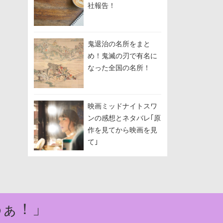
社報告！
鬼退治の名所をまと
め！鬼滅の刃で有名に
なった全国の名所！
映画ミッドナイトスワ
ンの感想とネタバレ｢原
作を見てから映画を見
て｣
わぁ！」