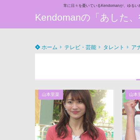
常に日々を憂いているKendomanが、ゆる
Kendomanの「あし
ホーム
テレビ・芸能
タレント
ア
山本里菜
山本