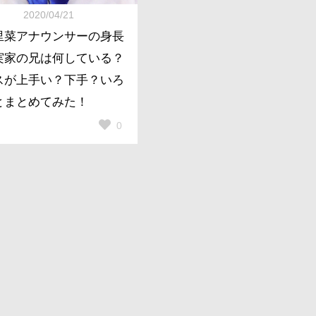
2020/04/21
里菜アナウンサーの身長
実家の兄は何している？
スが上手い？下手？いろ
とまとめてみた！
0