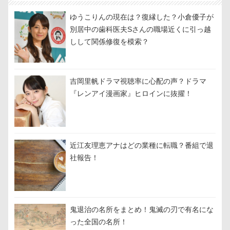
ゆうこりんの現在は？復縁した？小倉優子が
別居中の歯科医夫Sさんの職場近くに引っ越
しして関係修復を模索？
吉岡里帆ドラマ視聴率に心配の声？ドラマ
『レンアイ漫画家』ヒロインに抜擢！
近江友理恵アナはどの業種に転職？番組で退
社報告！
鬼退治の名所をまとめ！鬼滅の刃で有名にな
った全国の名所！