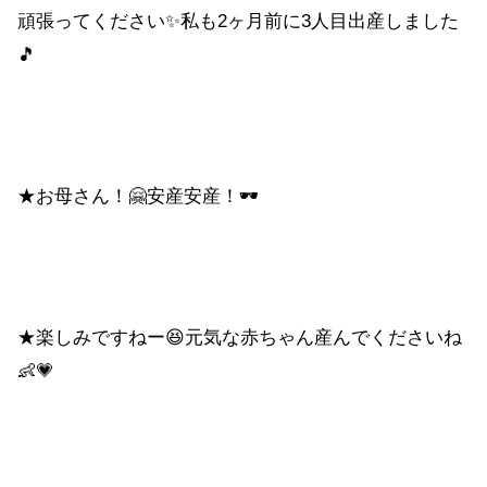
頑張ってください✨私も2ヶ月前に3人目出産しました
🎵
★お母さん！🤗安産安産！🕶
★楽しみですねー😆元気な赤ちゃん産んでくださいね
👶💗