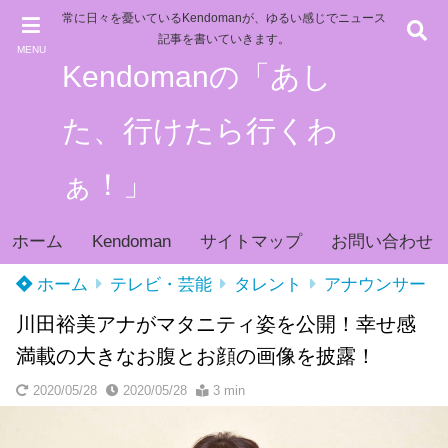
常に日々を憂いているKendomanが、ゆるい感じでニュース
記事を書いていきます。
MENU
Kendomanの「あし
た、行けたら行くわ
ぁ！」
ホーム
Kendoman
サイトマップ
お問い合わせ
ホーム
テレビ・芸能
タレント
アナウンサー
川田裕美アナがマタニティ姿を公開！幸せ感
満載の大きなお腹とお顔の画像を披露！
2020/05/28
2020/05/28
3 min