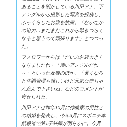
あることを明かしている川田アナ。下
アングルから撮影した写真を投稿し、
ふっくらしたお腹を披露。「なかなか
の迫力…まだまだこれから動きづらく
なると思うので頑張ります」とつづっ
た。
フォロワーからは「だいぶお腹大きく
なりましたね」「凄いアングルだね
～」といった反響のほか、「暑くなる
と体調管理も難しいけど元気な赤ちゃ
ん産んで下さいね」などのコメントが
寄せられた。
川田アナは昨年10月に作曲家の男性と
の結婚を発表し、今年3月にスポニチ本
紙報道で第1子妊娠が明らかに。今月