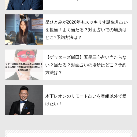
星ひとみが2020年もスッキリす誕生月占い
を担当！よく当たる？対面占いでの場所は
どこ?予約方法は？
【ゲッターズ飯田】五星三心占い当たらな
い？当たる？対面占いの場所はどこ？予約
方法は？
木下レオンのリモート占いを番組以外で受
けたい！