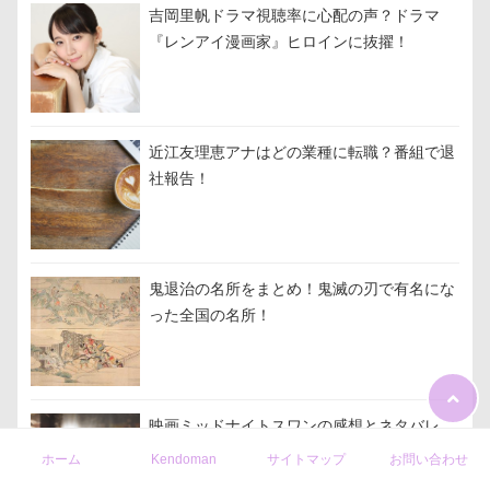
吉岡里帆ドラマ視聴率に心配の声？ドラマ
『レンアイ漫画家』ヒロインに抜擢！
近江友理恵アナはどの業種に転職？番組で退
社報告！
鬼退治の名所をまとめ！鬼滅の刃で有名にな
った全国の名所！
映画ミッドナイトスワンの感想とネタバレ
｢原作を見てから映画を見て｣
ホーム
Kendoman
サイトマップ
お問い合わせ