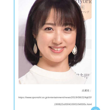
出展先：
https://www.sponichi.co.jp/entertainment/news/2019/08/22/kiji/20
190822s00041000104000c.html