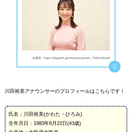
出展先：https://dogatch.jp/news/etc/yomitv_73451/detail/
川田裕美アナウンサーのプロフィールはこちらです！
氏名：川田裕美(かわた・ひろみ)
生年月日：1983年6月22日(43歳)