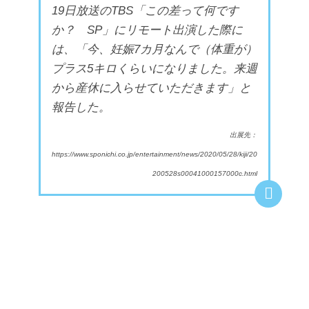
19日放送のTBS「この差って何です
か？ SP」にリモート出演した際に
は、「今、妊娠7カ月なんで（体重が）
プラス5キロくらいになりました。来週
から産休に入らせていただきます」と
報告した。
出展先：
https://www.sponichi.co.jp/entertainment/news/2020/05/28/kiji/20
200528s00041000157000c.html