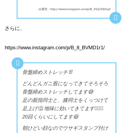
出展先：https://www.instagram.com/p/B_83qVDDnqI/
さらに、
https://www.instagram.com/p/B_8_BVMD1r1/
骨盤締めストレッチ🐰
どんどんガニ股になってきてそろそろ
骨盤締めストレッチしてます😅
足の親指同士と、膝同士をくっつけて
足上げ🤔 地味に効いてきてます🙆🏼‍♀️
20回くらいにしてます😆
朝ひどい顔なのでウサギスタンプ付け