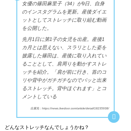
女優の篠田麻里子（34）が9日、自身
のインスタグラムを更新。産後ダイエ
ットとしてストレッチに取り組む動画
を公開した。
先月1日に第1子の女児を出産。産後1
カ月とは思えない、スラリとした姿を
披露した篠田は、産後に取り入れてい
ることとして、肩周りを動かすストレ
ッチを紹介。「肩が前に行き、首のコ
リや背中がガチガチなのでパッと出来
るストレッチ。背中ほぐれます」とコ
メントしている
出展先：https://news.livedoor.com/article/detail/18235938/
どんなストレッチなんでしょうかね？