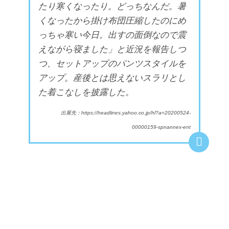
たり寒くなったり。どっちなんだ。暑
くなったから掛け布団圧縮したのにめ
っちゃ寒い今日。出すの面倒なので震
えながら寝ました」と近況を報告しつ
つ、セットアップのパンツスタイルを
アップ。産後とは思えないスラリとし
た着こなしを披露した。
出展先：https://headlines.yahoo.co.jp/hl?a=20200524-
00000159-spnannex-ent