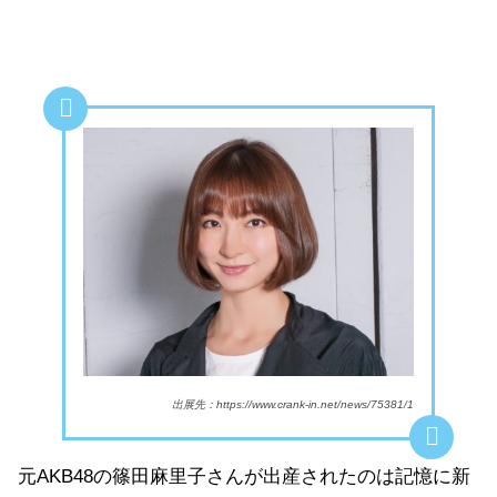
出展先：https://www.crank-in.net/news/75381/1
元AKB48の篠田麻里子さんが出産されたのは記憶に新