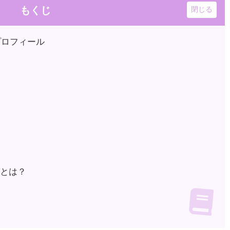
もくじ
リ)のプロフィール
グとは？