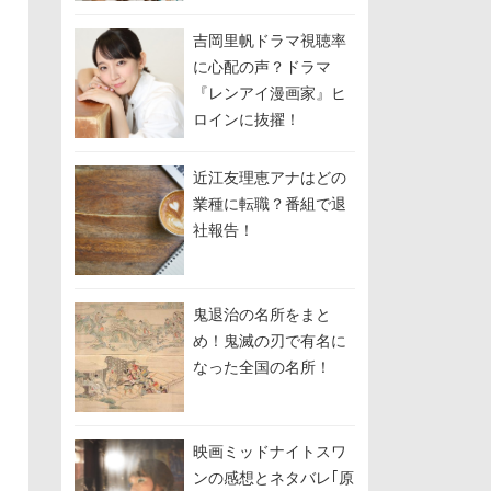
しして関係修復を模
索？
吉岡里帆ドラマ視聴率
に心配の声？ドラマ
『レンアイ漫画家』ヒ
ロインに抜擢！
近江友理恵アナはどの
業種に転職？番組で退
社報告！
鬼退治の名所をまと
め！鬼滅の刃で有名に
なった全国の名所！
映画ミッドナイトスワ
ンの感想とネタバレ｢原