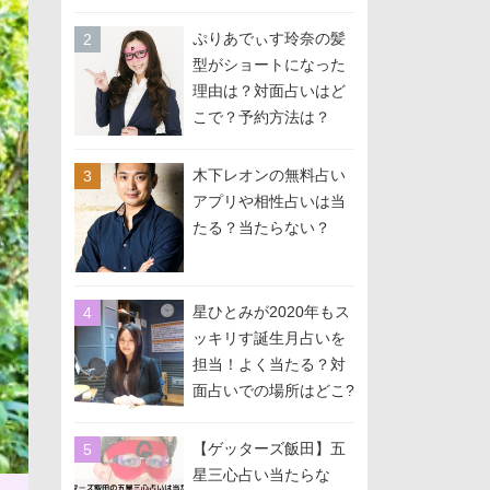
か？』に出演
ぷりあでぃす玲奈の髪
型がショートになった
理由は？対面占いはど
こで？予約方法は？
木下レオンの無料占い
アプリや相性占いは当
たる？当たらない？
星ひとみが2020年もス
ッキリす誕生月占いを
担当！よく当たる？対
面占いでの場所はどこ?
予約方法は？
【ゲッターズ飯田】五
星三心占い当たらな