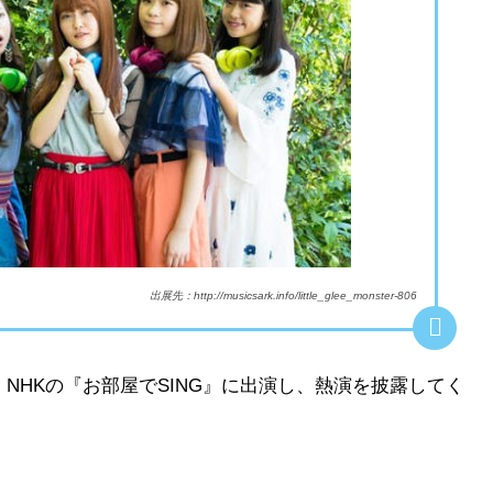
出展先：http://musicsark.info/little_glee_monster-806
sterが、NHKの『お部屋でSING』に出演し、熱演を披露してく