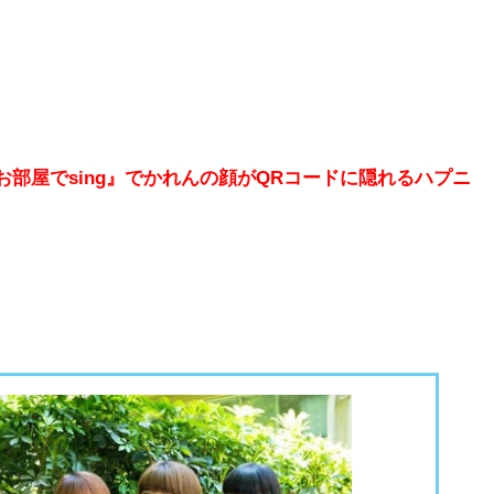
ter)】『お部屋でsing』でかれんの顔がQRコードに隠れるハプニ