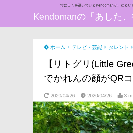
常に日々を憂いているKendomanが、ゆる
Kendomanの「あし
ホーム
テレビ・芸能
タレント
【リトグリ(Little Gr
でかれんの顔がQR
2020/04/26
2020/04/26
3 m