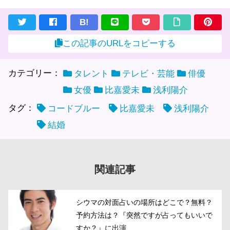
B!
この記事のURLをコピーする
カテゴリー：
タレント
テレビ・芸能
俳優
女優
比嘉愛未
浅利陽介
タグ：
コードブルー
比嘉愛未
浅利陽介
結婚
関連記事
シウマの対面占いの場所はどこで？無料？
予約方法は？『突然ですが占ってもいいで
すか？』に出演