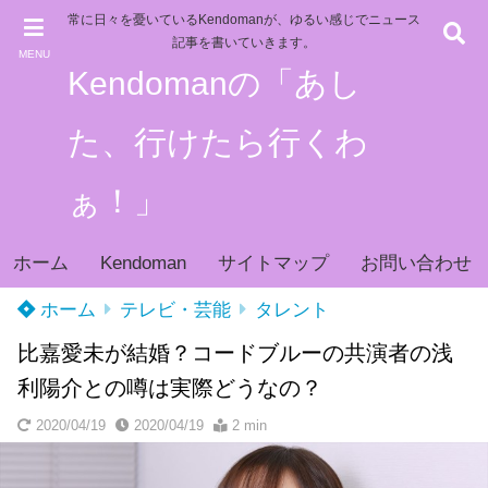
常に日々を憂いているKendomanが、ゆるい感じでニュース
記事を書いていきます。
MENU
Kendomanの「あし
た、行けたら行くわ
ぁ！」
ホーム
Kendoman
サイトマップ
お問い合わせ
ホーム
テレビ・芸能
タレント
比嘉愛未が結婚？コードブルーの共演者の浅
利陽介との噂は実際どうなの？
2020/04/19
2020/04/19
2 min