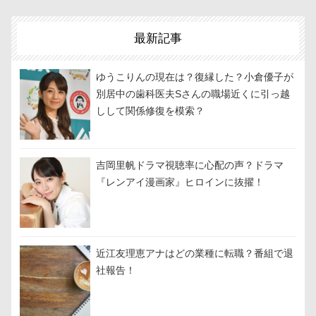
最新記事
ゆうこりんの現在は？復縁した？小倉優子が
別居中の歯科医夫Sさんの職場近くに引っ越
しして関係修復を模索？
吉岡里帆ドラマ視聴率に心配の声？ドラマ
『レンアイ漫画家』ヒロインに抜擢！
近江友理恵アナはどの業種に転職？番組で退
社報告！