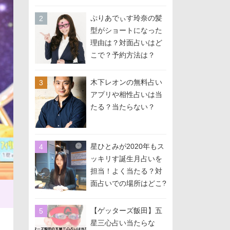
か？』に出演
ぷりあでぃす玲奈の髪
型がショートになった
理由は？対面占いはど
こで？予約方法は？
木下レオンの無料占い
アプリや相性占いは当
たる？当たらない？
星ひとみが2020年もス
ッキリす誕生月占いを
担当！よく当たる？対
面占いでの場所はどこ?
予約方法は？
【ゲッターズ飯田】五
星三心占い当たらな