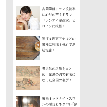
しして関係修復を模
索？
吉岡里帆ドラマ視聴率
に心配の声？ドラマ
『レンアイ漫画家』ヒ
ロインに抜擢！
近江友理恵アナはどの
業種に転職？番組で退
社報告！
鬼退治の名所をまと
め！鬼滅の刃で有名に
なった全国の名所！
映画ミッドナイトスワ
ンの感想とネタバレ｢原