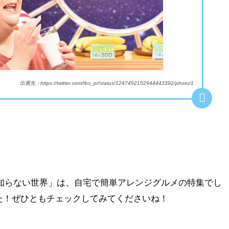
出展先：https://twitter.com/tbs_pr/status/1247492152944443392/photo/1
コの知らない世界」は、自宅で簡単アレンジグルメの特集でし
た！ぜひともチェックしてみてくださいね！