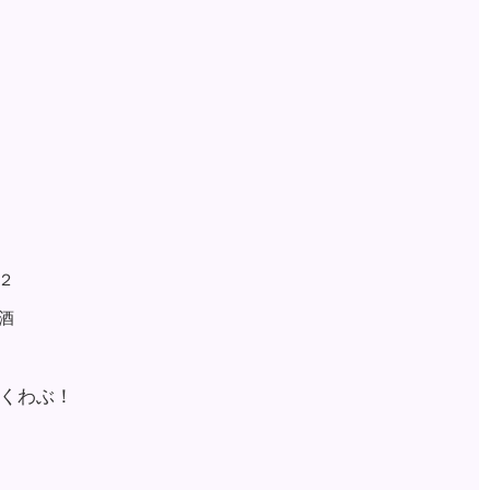
２
酒
くわぶ！