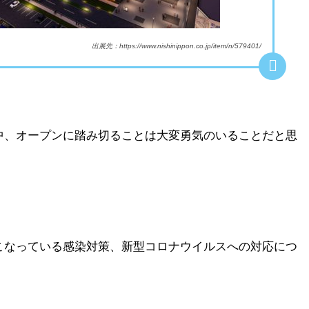
出展先：https://www.nishinippon.co.jp/item/n/579401/
中、オープンに踏み切ることは大変勇気のいることだと思
こなっている感染対策、新型コロナウイルスへの対応につ