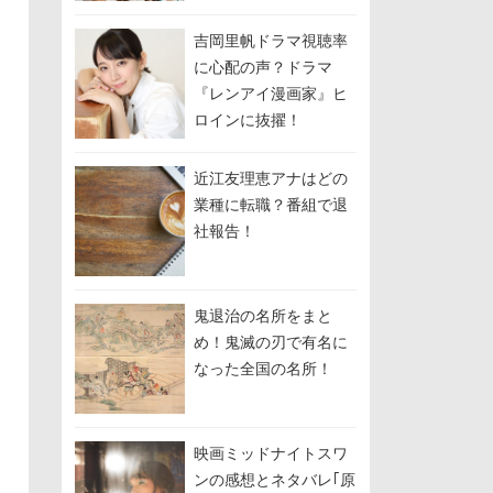
しして関係修復を模
索？
吉岡里帆ドラマ視聴率
に心配の声？ドラマ
『レンアイ漫画家』ヒ
ロインに抜擢！
近江友理恵アナはどの
業種に転職？番組で退
社報告！
鬼退治の名所をまと
め！鬼滅の刃で有名に
なった全国の名所！
映画ミッドナイトスワ
ンの感想とネタバレ｢原