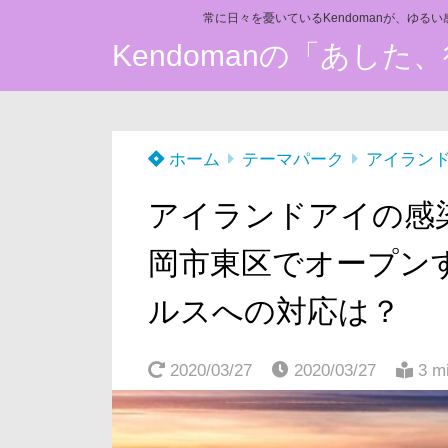
常に日々を憂いているKendomanが、ゆる
Kendomanの「あし
ホーム
テーマパーク
アイラン
アイランドアイの感染
岡市東区でオープン
ルスへの対応は？
2020/03/27
2020/03/27
3 m